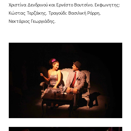
Χριστίνα Δενδρινού και Ερνέστο Βουτσίνο. Εκφωνητης:
Κώστας Τερζάκης. Τραγούδι: Βασιλική Ρόρρη,
Νεκτάριος Γεωργιάδης.